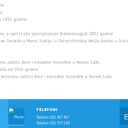
ne.
u.
 1992. godine.
dine, a ispit iz uže specijalizacije (hematologija) 2002. godine.
n Gerardo u Monzi, Italija i u Univerzitetskoj dečjoj bolnici u Gracu
enu zaštitu dece i omladine Vojvodine u Novom Sadu.
adu od 2016. godine.
dravstvenu zaštitu dece i omladine Vojvodine u Novom Sadu.
TELEFONI
Telefon: 021 457 417
Telefon: 021 557 120