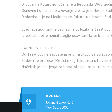
Dr Jovanka Kolarović rođena je u Beogradu 1968. godi
Osnovno i srednje obrazovanje stekla je u Novom Sad
Diplomirala je na Medicinskom fakutetu u Novom Sadu
Specijalistički ispit iz pedijatrije položila je 1998. go
Iz oblasti dečje hematologije usavršavala se bolnici Sa
RADNO ISKUSTVO:
Od 1994. godine zaposlena je u Institutu za zdravstv
Redovni je profesor Medicinskog fakulteta u Novom S
Načelnik je odeljenja za hematologiju Instituta za z
ADRESA
Jovana Boškovića 6
Novi Sad, 21000