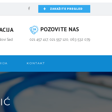
+
ZAKAŽITE PREGLED
POZOVITE NAS
ACIJA
Novi Sad
021 457 417, 021 557 120, 063 532 079
RIJA
KONTAKT
IĆ