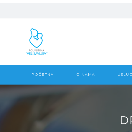
POČETNA
O NAMA
USLU
D