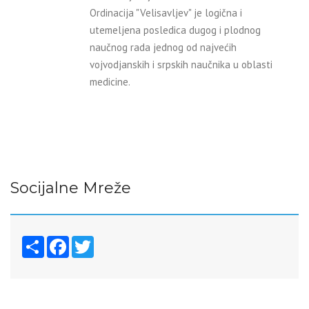
Ordinacija "Velisavljev" je logična i
utemeljena posledica dugog i plodnog
naučnog rada jednog od najvećih
vojvodjanskih i srpskih naučnika u oblasti
medicine.
Socijalne Mreže
Share
Facebook
Twitter