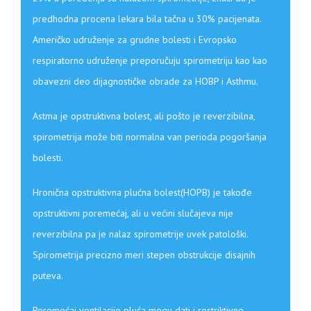
predhodna procena lekara bila tačna u 30% pacijenata.
Američko udruženje za grudne bolesti i Evropsko
respiratorno udruženje preporučuju spirometriju kao kao
obavezni deo dijagnostičke obrade za HOBP i Asthmu.
Astma je opstruktivna bolest, ali pošto je reverzibilna,
spirometrija može biti normalna van perioda pogoršanja
bolesti.
Hronična opstruktivna plućna bolest(HOPB) je takođe
opstruktivni poremećaj, ali u većini slučajeva nije
reverzibilna pa je nalaz spirometrije uvek patološki.
Spirometrija precizno meri stepen obstrukcije disajnih
puteva.
Poremećaj ventilacije pluća mogu dati i restriktivne