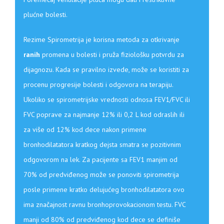
plućne bolesti.
Rezime Spirometrija je korisna metoda za otkrivanje
ranih
promena u bolesti i pruža fiziološku potvrdu za
dijagnozu. Kada se pravilno izvede, može se koristiti za
procenu progresije bolesti i odgovora na terapiju.
Ukoliko se spirometrijske vrednosti odnosa FEV1/FVC ili
FVC poprave za najmanje 12% ili 0,2 L kod odraslih ili
za više od 12% kod dece nakon primene
bronhodilatatora kratkog dejsta smatra se pozitivnim
odgovorom na lek. Za pacijente sa FEV1 manjim od
70% od predviđenog može se ponoviti spirometrija
posle primene kratko delujućeg bronhodilatatora ovo
ima značajnost ravnu bronhoprovokacionom testu. FVC
manji od 80% od predviđenog kod dece se definiše