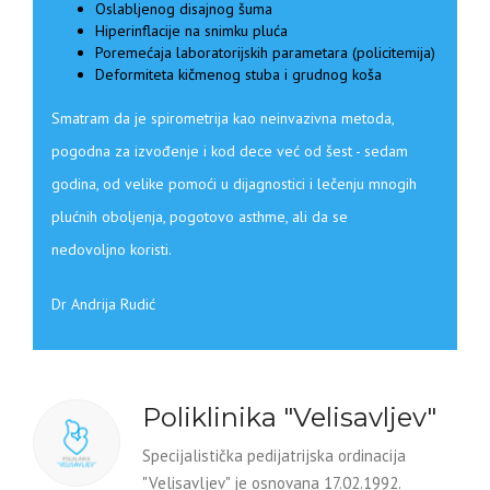
Oslabljenog disajnog šuma
Hiperinflacije na snimku pluća
Poremećaja laboratorijskih parametara (policitemija)
Deformiteta kičmenog stuba i grudnog koša
Smatram da je spirometrija kao neinvazivna metoda,
pogodna za izvođenje i kod dece već od šest - sedam
godina, od velike pomoći u dijagnostici i lečenju mnogih
plućnih oboljenja, pogotovo asthme, ali da se
nedovoljno koristi.
Dr Andrija Rudić
Poliklinika "Velisavljev"
Specijalistička pedijatrijska ordinacija
"Velisavljev" je osnovana 17.02.1992.