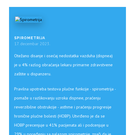
SPIROMETRIJA
17. decembar 2023.
Otežano disanje i osećaj nedostatka vazduha (dispnea)
je u 4% razlog obraćanja lekaru primarne zdravstvene
zaštite u dispanzeru.
Pravilna upotreba testova plućne funkcije - spirometrija -
pomaže u razlikovanju uzroka dispnee, praćenju
reverzibilne obstrukcije - asthme i praćenju progresije
hronične plućne bolesti (HOBP). Utvrđeno je da se
HOBP precenjuje u 41% pacijenata ali i podcenjuje u
29% u poređenju sa nalazom spirometrije, znači da je