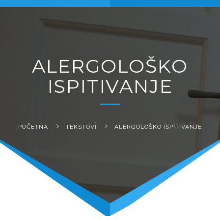
naviga
ALERGOLOŠKO
ISPITIVANJE
POČETNA
TEKSTOVI
ALERGOLOŠKO ISPITIVANJE