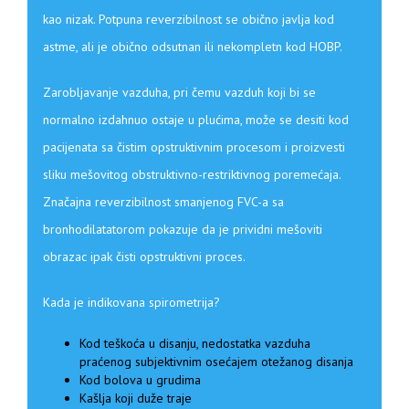
kao nizak. Potpuna reverzibilnost se obično javlja kod
astme, ali je obično odsutnan ili nekompletn kod HOBP.
Zarobljavanje vazduha, pri čemu vazduh koji bi se
normalno izdahnuo ostaje u plućima, može se desiti kod
pacijenata sa čistim opstruktivnim procesom i proizvesti
sliku mešovitog obstruktivno-restriktivnog poremećaja.
Značajna reverzibilnost smanjenog FVC-a sa
bronhodilatatorom pokazuje da je prividni mešoviti
obrazac ipak čisti opstruktivni proces.
Kada je indikovana spirometrija?
Kod teškoća u disanju, nedostatka vazduha
praćenog subjektivnim osećajem otežanog disanja
Kod bolova u grudima
Kašlja koji duže traje